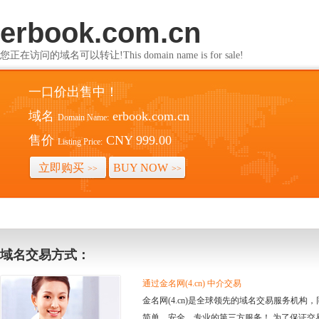
erbook.com.cn
您正在访问的域名可以转让!This domain name is for sale!
一口价出售中！
域名
erbook.com.cn
Domain Name:
售价
CNY 999.00
Listing Price:
立即购买
BUY NOW
>>
>>
域名交易方式：
通过金名网(4.cn) 中介交易
金名网(4.cn)是全球领先的域名交易服务机
简单、安全、专业的第三方服务！ 为了保证交