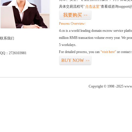
具体交易流程可
“点击这里”
查看或咨询support@
我要购买
>>
Process Overview:
4.cn is a world leading domain escrow service plat
million RMB transaction volume every year. We promi
联系我们
5 workdays.
For detailed process, you can
“visit here”
or contact
QQ：2726103981
BUY NOW
>>
Copyright © 1998 -2025 www.